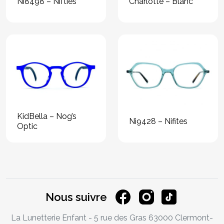
Ni8498 – Nifties
Charlotte – Blanc
KidBella – Nog’s
Ni9428 – Nifites
Optic
Nous suivre
La Lunetterie Enfant - 5 rue des Gras 63000 Clermont-