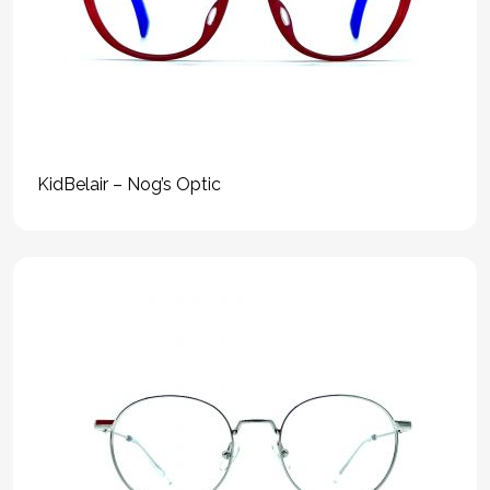
KidBelair – Nog’s Optic