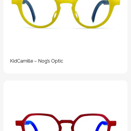
KidCamille – Nog’s Optic